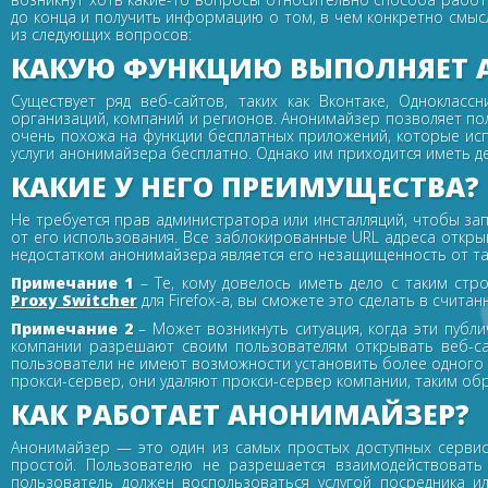
до конца и получить информацию о том, в чем конкретно смысл
из следующих вопросов:
КАКУЮ ФУНКЦИЮ ВЫПОЛНЯЕТ 
Существует ряд веб-сайтов, таких как Вконтаке, Однокласс
организаций, компаний и регионов. Анонимайзер позволяет поль
очень похожа на функции бесплатных приложений, которые исп
услуги анонимайзера бесплатно. Однако им приходится иметь д
КАКИЕ У НЕГО ПРЕИМУЩЕСТВА?
Не требуется прав администратора или инсталляций, чтобы запу
от его использования. Все заблокированные URL адреса откр
недостатком анонимайзера является его незащищенность от та
Примечание 1
– Те, кому довелось иметь дело с таким стр
Proxy Switcher
для Firefox-а, вы сможете это сделать в счита
Примечание 2
– Может возникнуть ситуация, когда эти публ
компании разрешают своим пользователям открывать веб-са
пользователи не имеют возможности установить более одного 
прокси-сервер, они удаляют прокси-сервер компании, таким обр
КАК РАБОТАЕТ АНОНИМАЙЗЕР?
Анонимайзер — это один из самых простых доступных сервисо
простой. Пользователю не разрешается взаимодействовать
пользователь должен воспользоваться услугой посредника 