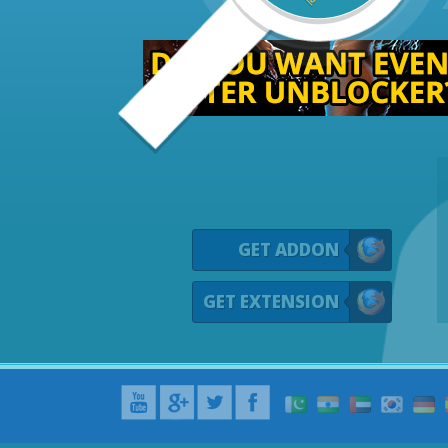
GET ADDON
GET EXTENSION