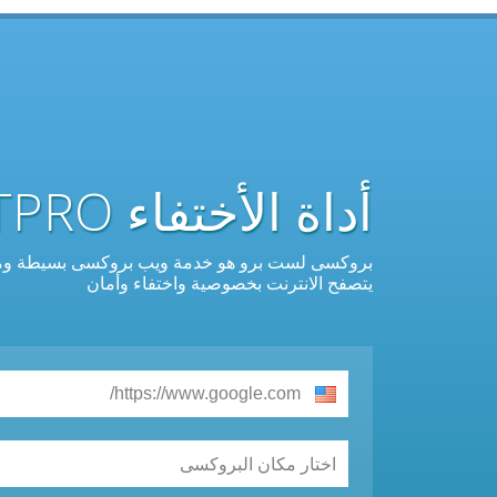
أداة الأختفاء PROXYLISTPRO القوية والمجانية
بروكسى لست برو هو خدمة ويب بروكسى بسيطة ومجانية 
يتصفح الانترنت بخصوصية واختفاء وأمان
اختار مكان البروكسى